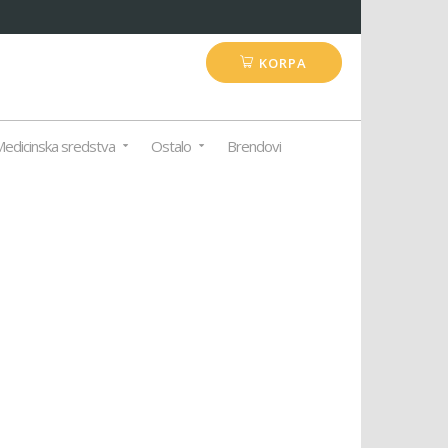
KORPA
edicinska sredstva
Ostalo
Brendovi