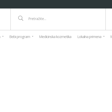
a
Bebi program
Medicinska kozmetika
Lokalna primena
M