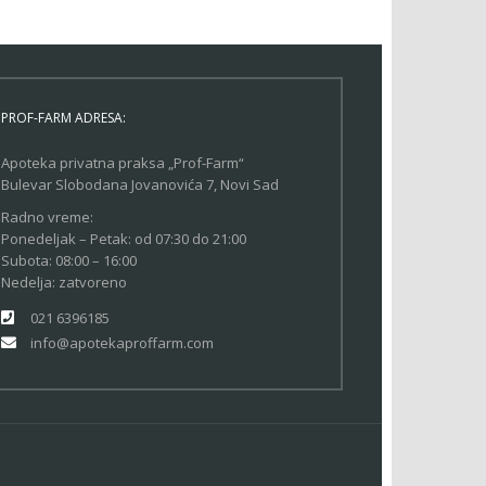
PROF-FARM ADRESA:
Apoteka privatna praksa „Prof-Farm“
Bulevar Slobodana Jovanovića 7, Novi Sad
Radno vreme:
Ponedeljak – Petak: od 07:30 do 21:00
Subota: 08:00 – 16:00
Nedelja: zatvoreno
021 6396185
info@apotekaproffarm.com