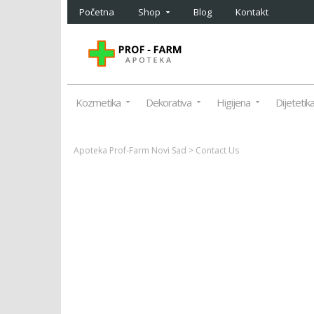
Početna
Shop
Blog
Kontakt
Kozmetika
Dekorativa
Higijena
Dijetetik
Apoteka Prof-Farm Novi Sad
>
Contact Us