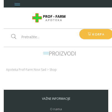
KORPA
PROIZVODI
Apoteka Prof-Farm Novi Sad
>
Shop
VAŽNE INFORMACIJE
O nama