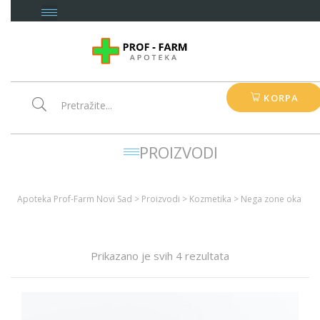
KORPA
PROIZVODI
Apoteka Prof-Farm Novi Sad
>
Proizvodi
>
Kozmetika
>
Nega zone oka
Prikazano je svih 4 rezultata