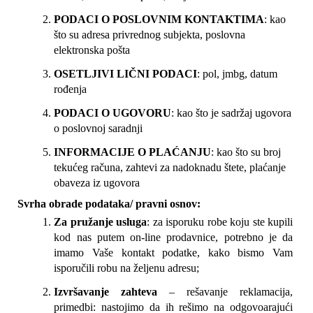
PODACI O POSLOVNIM KONTAKTIMA
: kao 
što su adresa privrednog subjekta, poslovna 
elektronska pošta
OSETLJIVI LIČNI PODACI
: pol, jmbg, datum 
rođenja
PODACI O UGOVORU
: kao što je sadržaj ugovora 
o poslovnoj saradnji
INFORMACIJE O PLAĆANJU
: kao što su broj 
tekućeg računa, zahtevi za nadoknadu štete, plaćanje 
obaveza iz ugovora
Svrha obrade podataka/ pravni osnov:
Za pružanje usluga
: za isporuku robe koju ste kupili 
kod nas putem on-line prodavnice, potrebno je da 
imamo Vaše kontakt podatke, kako bismo Vam 
isporučili robu na željenu adresu;
Izvršavanje zahteva
 – rešavanje reklamacija, 
primedbi: nastojimo da ih rešimo na odgovoarajući 