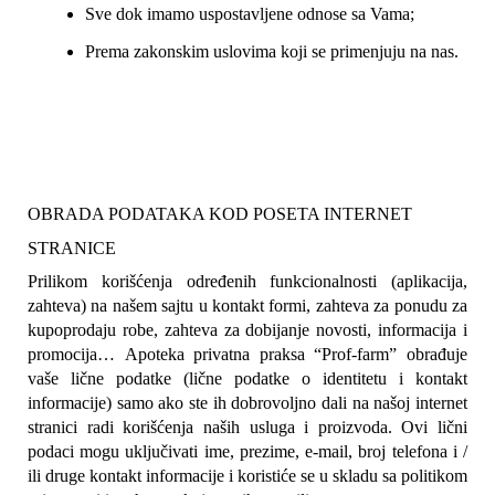
Sve dok imamo uspostavljene odnose sa Vama;
Prema zakonskim uslovima koji se primenjuju na nas.
OBRADA PODATAKA KOD POSETA INTERNET 
STRANICE
Prilikom korišćenja određenih funkcionalnosti (aplikacija, 
zahteva) na našem sajtu u kontakt formi, zahteva za ponudu za 
kupoprodaju robe, zahteva za dobijanje novosti, informacija i 
promocija… Apoteka privatna praksa “Prof-farm” obrađuje 
vaše lične podatke (lične podatke o identitetu i kontakt 
informacije) samo ako ste ih dobrovoljno dali na našoj internet 
stranici radi korišćenja naših usluga i proizvoda. Ovi lični 
podaci mogu uključivati ime, prezime, e-mail, broj telefona i / 
ili druge kontakt informacije i koristiće se u skladu sa politikom 