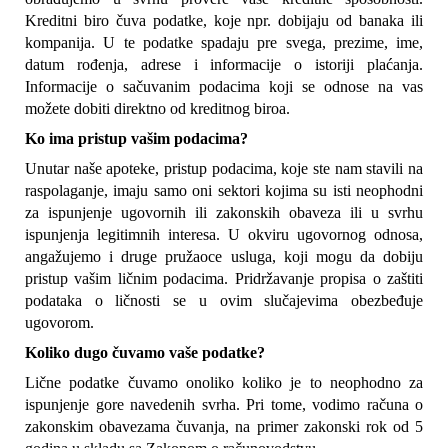
Kreditni biro čuva podatke, koje npr. dobijaju od banaka ili 
kompanija. U te podatke spadaju pre svega, prezime, ime, 
datum rođenja, adrese i informacije o istoriji plaćanja. 
Informacije o sačuvanim podacima koji se odnose na vas 
možete dobiti direktno od kreditnog biroa.
Ko ima pristup vašim podacima?
Unutar naše apoteke, pristup podacima, koje ste nam stavili na 
raspolaganje, imaju samo oni sektori kojima su isti neophodni 
za ispunjenje ugovornih ili zakonskih obaveza ili u svrhu 
ispunjenja legitimnih interesa. U okviru ugovornog odnosa, 
angažujemo i druge pružaoce usluga, koji mogu da dobiju 
pristup vašim ličnim podacima. Pridržavanje propisa o zaštiti 
podataka o ličnosti se u ovim slučajevima obezbeđuje 
ugovorom.
Koliko dugo čuvamo vaše podatke?
Lične podatke čuvamo onoliko koliko je to neophodno za 
ispunjenje gore navedenih svrha. Pri tome, vodimo računa o 
zakonskim obavezama čuvanja, na primer zakonski rok od 5 