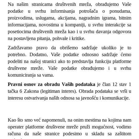
Na našim stranicama društvenih mreža, obrađujemo Vaše 
podatke u svrhu informisanja potrošača o ponudama, 
proizvodima, uslugama, akcijama, nagradnim igrama, bitnim 
informacijama, novostima u kompaniji, u svrhu interakcije sa 
posetiocima društvenih mreža kao i u svrhu davanja odgovora 
na postavljena pitanja, pohvale i kritike.
Zadržavamo pravo da obrišemo sadržaje ukoliko je to 
potrebno. Dodatno, Vaše podatke odnosno sadržaje ćemo 
podeliti na našoj stranici ako to predstavlja funkciju platforme 
društvene mreže. Vaše podatke obrađujemo i u svrhu 
komuniciranja sa vama.
Pravni osnov za obradu Vaših podataka
 je član 12 stav 1 
tačka 6 Zakona (legitiman interes). Obrada podataka se vrši u 
interesu ostvarivanja naših odnosa sa javnošću i komunikacije.
Kao što smo već napomenuli, na onim mestima na kojima nam 
operater platforme društvene mreže pruži mogućnost, vodimo 
računa da naše stranice podesimo u skladu sa zaštitom 