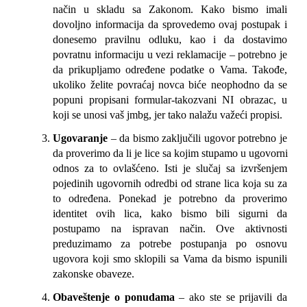
način u skladu sa Zakonom. Kako bismo imali 
dovoljno informacija da sprovedemo ovaj postupak i 
donesemo pravilnu odluku, kao i da dostavimo 
povratnu informaciju u vezi reklamacije – potrebno je 
da prikupljamo određene podatke o Vama. Takođe, 
ukoliko želite povraćaj novca biće neophodno da se 
popuni propisani formular-takozvani NI obrazac, u 
koji se unosi vaš jmbg, jer tako nalažu važeći propisi.
Ugovaranje
 – da bismo zaključili ugovor potrebno je 
da proverimo da li je lice sa kojim stupamo u ugovorni 
odnos za to ovlašćeno. Isti je slučaj sa izvršenjem 
pojedinih ugovornih odredbi od strane lica koja su za 
to određena. Ponekad je potrebno da proverimo 
identitet ovih lica, kako bismo bili sigurni da 
postupamo na ispravan način. Ove aktivnosti 
preduzimamo za potrebe postupanja po osnovu 
ugovora koji smo sklopili sa Vama da bismo ispunili 
zakonske obaveze.
Obaveštenje o ponudama
 – ako ste se prijavili da 