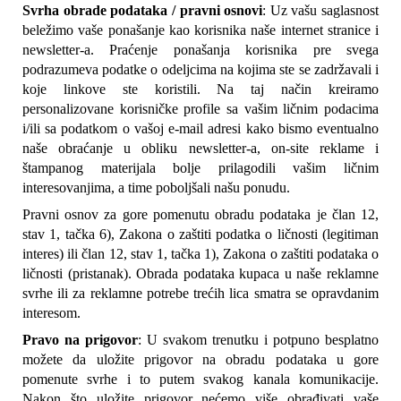
Svrha obrade podataka / pravni osnovi
: Uz vašu saglasnost 
beležimo vaše ponašanje kao korisnika naše internet stranice i 
newsletter-a. Praćenje ponašanja korisnika pre svega 
podrazumeva podatke o odeljcima na kojima ste se zadržavali i 
koje linkove ste koristili. Na taj način kreiramo 
personalizovane korisničke profile sa vašim ličnim podacima 
i/ili sa podatkom o vašoj e-mail adresi kako bismo eventualno 
naše obraćanje u obliku newsletter-a, on-site reklame i 
štampanog materijala bolje prilagodili vašim ličnim 
interesovanjima, a time poboljšali našu ponudu.
Pravni osnov za gore pomenutu obradu podataka je član 12, 
stav 1, tačka 6), Zakona o zaštiti podatka o ličnosti (legitiman 
interes) ili član 12, stav 1, tačka 1), Zakona o zaštiti podataka o 
ličnosti (pristanak). Obrada podataka kupaca u naše reklamne 
svrhe ili za reklamne potrebe trećih lica smatra se opravdanim 
interesom.
Pravo na prigovor
: U svakom trenutku i potpuno besplatno 
možete da uložite prigovor na obradu podataka u gore 
pomenute svrhe i to putem svakog kanala komunikacije. 
Nakon što uložite prigovor nećemo više obrađivati vaše 