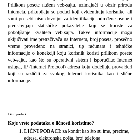
Prilikom posete našem veb-sajtu, uzimajući u obzir prirodu 
Interneta, prikupljaju se podaci koji evidentiraju korisnike, ali 
sami po sebi nisu dovoljni za identifikaciju određene osobe i 
predstavljaju statističke pokazatelje koji se koriste za 
poboljšanje kvaliteta veb-sajta. Takve informacije mogu 
uključivati ime pretraživača na Internetu, broj poseta, prosečno 
vreme provedeno na stranici, tip računara i tehničke 
informacije o konekciji koju korisnik koristi prilikom posete 
veb-sajtu, kao što su operativni sistem i isporučilac Internet 
usluga, IP (Internet Protocol) adresa koju dodeljuju provajderi 
koji su različiti za svakog Internet korisnika kao i slične 
informacije.
Lični podaci
Koje vrste podataka o ličnosti koristimo?
LIČNI PODACI
: za kontkt kao što su ime, prezime, 
adresa, elektronska pošta, broj telefona