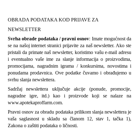
OBRADA PODATAKA KOD PRIJAVE ZA 
NEWSLETTER
Svrha obrade podataka / pravni osnov
: Imate mogućnost da 
se na našoj internet stranici prijavite za naš newsletter. Ako ste 
pristali da primate naš newsletter, koristimo vašu e-mail adresu 
i eventualno vaše ime za slanje informacija o proizvodima, 
promocijama, nagradnim igrama / konkursima, novostima i 
ponudama prodavnica. Ove podatke čuvamo i obrađujemo u 
svrhu slanja newslettera.
Sadržaj newslettera uključuje akcije (ponude, promocije, 
nagradne igre, itd.) kao i proizvode koji se nalaze na 
www.apotekaproffarm.com.
Pravni osnov za obradu podataka prilikom slanja newslettera je 
vaša saglasnost u skladu sa članom 12, stav 1, tačka 1), 
Zakona o zaštiti podataka o ličnosti.