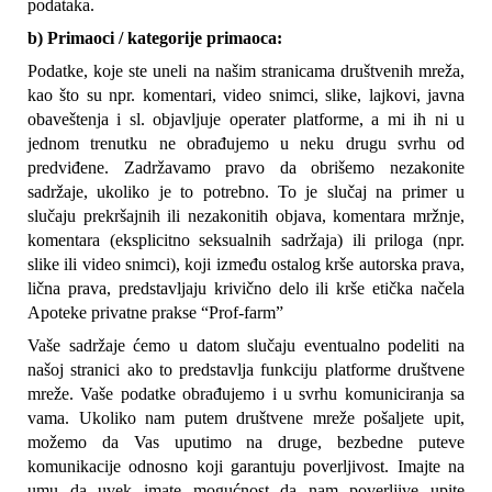
podataka.
b) Primaoci / kategorije primaoca:
Podatke, koje ste uneli na našim stranicama društvenih mreža, 
kao što su npr. komentari, video snimci, slike, lajkovi, javna 
obaveštenja i sl. objavljuje operater platforme, a mi ih ni u 
jednom trenutku ne obrađujemo u neku drugu svrhu od 
predviđene. Zadržavamo pravo da obrišemo nezakonite 
sadržaje, ukoliko je to potrebno. To je slučaj na primer u 
slučaju prekršajnih ili nezakonitih objava, komentara mržnje, 
komentara (eksplicitno seksualnih sadržaja) ili priloga (npr. 
slike ili video snimci), koji između ostalog krše autorska prava, 
lična prava, predstavljaju krivično delo ili krše etička načela 
Apoteke privatne prakse “Prof-farm”
Vaše sadržaje ćemo u datom slučaju eventualno podeliti na 
našoj stranici ako to predstavlja funkciju platforme društvene 
mreže. Vaše podatke obrađujemo i u svrhu komuniciranja sa 
vama. Ukoliko nam putem društvene mreže pošaljete upit, 
možemo da Vas uputimo na druge, bezbedne puteve 
komunikacije odnosno koji garantuju poverljivost. Imajte na 
umu da uvek imate mogućnost da nam poverljive upite 