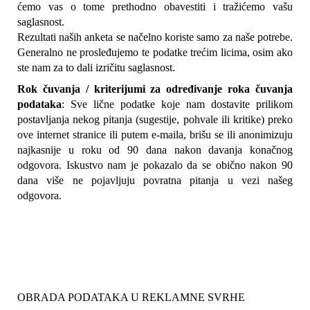
ćemo vas o tome prethodno obavestiti i tražićemo vašu 
saglasnost.
Rezultati naših anketa se načelno koriste samo za naše potrebe. 
Generalno ne prosleđujemo te podatke trećim licima, osim ako 
ste nam za to dali izričitu saglasnost.
Rok čuvanja / kriterijumi za određivanje roka čuvanja 
podataka
: Sve lične podatke koje nam dostavite prilikom 
postavljanja nekog pitanja (sugestije, pohvale ili kritike) preko 
ove internet stranice ili putem e-maila, brišu se ili anonimizuju 
najkasnije u roku od 90 dana nakon davanja konačnog 
odgovora. Iskustvo nam je pokazalo da se obično nakon 90 
dana više ne pojavljuju povratna pitanja u vezi našeg 
odgovora.
OBRADA PODATAKA U REKLAMNE SVRHE