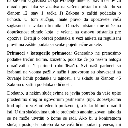
da ste dali saglasnost za sprovođenje ankete, pravni osnov za 
obradu podataka se zasniva na vašem pristanku u skladu sa 
članom 12, stav 1, tačka 1) Zakona o zaštiti podataka o 
ličnosti. U tom slučaju, imate pravo da opozovete vašu 
saglasnost u svakom trenutku. Opoziv pristanka ne utiče na 
dopuštenost obrade koja je vršena na osnovu pristanka pre 
opoziva. Detalji o obradi podataka u vezi anketa su regulisani 
pravilima zaštite podataka svake pojedinačne ankete.
Primaoci / kategorije primaoca
: Generalno ne prenosimo 
podatke trećim licima. Izuzetno, podatke će po našem nalogu 
obrađivati naši partneri (obrađivači). Svi naši partneri su 
izabrani na veoma pažljiv način i ugovorom su obavezani na 
čuvanje ličnih podataka u tajnosti, a u skladu sa članom 45 
Zakona o zaštiti podataka o ličnosti.
Dodatno, u nekim slučajevima se javlja potreba da vaše upite 
prosledimo drugim ugovornim partnerima (npr. dobavljačima 
kod upita u vezi određenih proizvoda), a kako bi oni obradili 
isti. U tim slučajevima upit je prethodno anonimizovan, tako da 
se ne može utvrditi o kome se radi. Ako bi u konkretnom 
slučaju postojala potreba da se vaši lični podaci prenesu, mi 