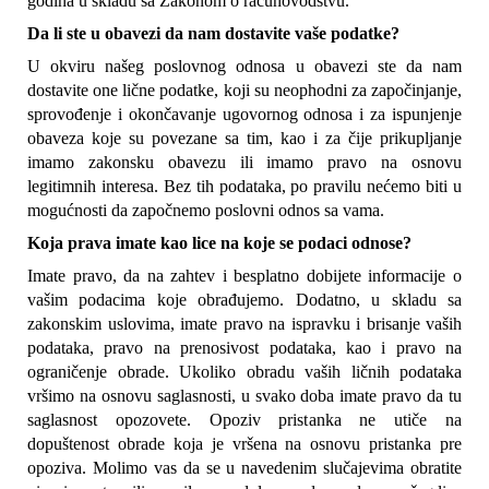
godina u skladu sa Zakonom o računovodstvu.
Da li ste u obavezi da nam dostavite vaše podatke?
U okviru našeg poslovnog odnosa u obavezi ste da nam 
dostavite one lične podatke, koji su neophodni za započinjanje, 
sprovođenje i okončavanje ugovornog odnosa i za ispunjenje 
obaveza koje su povezane sa tim, kao i za čije prikupljanje 
imamo zakonsku obavezu ili imamo pravo na osnovu 
legitimnih interesa. Bez tih podataka, po pravilu nećemo biti u 
mogućnosti da započnemo poslovni odnos sa vama.
Koja prava imate kao lice na koje se podaci odnose?
Imate pravo, da na zahtev i besplatno dobijete informacije o 
vašim podacima koje obrađujemo. Dodatno, u skladu sa 
zakonskim uslovima, imate pravo na ispravku i brisanje vaših 
podataka, pravo na prenosivost podataka, kao i pravo na 
ograničenje obrade. Ukoliko obradu vaših ličnih podataka 
vršimo na osnovu saglasnosti, u svako doba imate pravo da tu 
saglasnost opozovete. Opoziv pristanka ne utiče na 
dopuštenost obrade koja je vršena na osnovu pristanka pre 
opoziva. Molimo vas da se u navedenim slučajevima obratite 