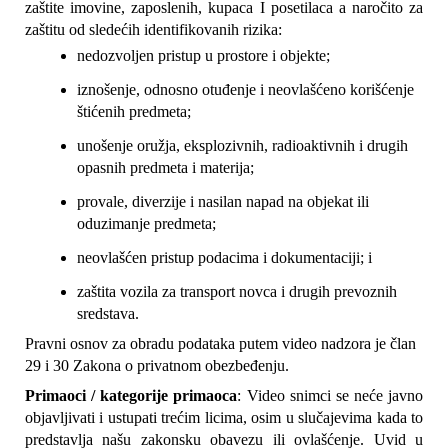
zaštite imovine, zaposlenih, kupaca I posetilaca a naročito za 
zaštitu od sledećih identifikovanih rizika:
nedozvoljen pristup u prostore i objekte;
iznošenje, odnosno otuđenje i neovlašćeno korišćenje 
štićenih predmeta;
unošenje oružja, eksplozivnih, radioaktivnih i drugih 
opasnih predmeta i materija;
provale, diverzije i nasilan napad na objekat ili 
oduzimanje predmeta;
neovlašćen pristup podacima i dokumentaciji; i
zaštita vozila za transport novca i drugih prevoznih 
sredstava.
Pravni osnov za obradu podataka putem video nadzora je član 
29 i 30 Zakona o privatnom obezbeđenju.
Primaoci / kategorije primaoca
: Video snimci se neće javno 
objavljivati i ustupati trećim licima, osim u slučajevima kada to 
predstavlja našu zakonsku obavezu ili ovlašćenje. Uvid u 