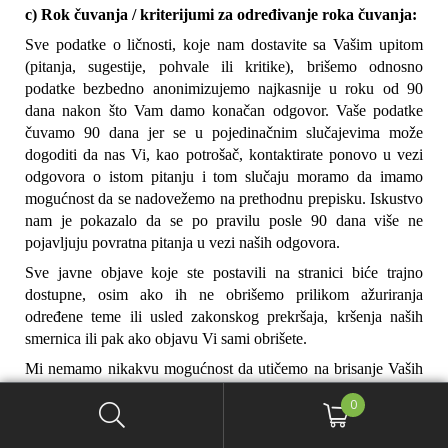
c) Rok čuvanja / kriterijumi za određivanje roka čuvanja:
Sve podatke o ličnosti, koje nam dostavite sa Vašim upitom 
(pitanja, sugestije, pohvale ili kritike), brišemo odnosno 
podatke bezbedno anonimizujemo najkasnije u roku od 90 
dana nakon što Vam damo konačan odgovor. Vaše podatke 
čuvamo 90 dana jer se u pojedinačnim slučajevima može 
dogoditi da nas Vi, kao potrošač, kontaktirate ponovo u vezi 
odgovora o istom pitanju i tom slučaju moramo da imamo 
mogućnost da se nadovežemo na prethodnu prepisku. Iskustvo 
nam je pokazalo da se po pravilu posle 90 dana više ne 
pojavljuju povratna pitanja u vezi naših odgovora.
Sve javne objave koje ste postavili na stranici biće trajno 
dostupne, osim ako ih ne obrišemo prilikom ažuriranja 
određene teme ili usled zakonskog prekršaja, kršenja naših 
smernica ili pak ako objavu Vi sami obrišete.
Mi nemamo nikakvu mogućnost da utičemo na brisanje Vaših 
podataka od strane sâmog operatera. U tom slučaju primenjuju 
0
se pravila zaštite podataka konkretnog operatera.
Za obradu podataka je saglasnost u skladu sa članom 12 stav 1 