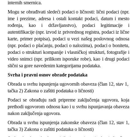
internih smernica.
Mogu se obrađivati sledeći podaci o ličnosti: lični podaci (npr. 
ime i prezime, adresa i ostali kontakt podaci, datum i mesto 
rođenja, kao i državljanstvo), podaci legitimacije i 
autentifikacije (npr. izvod iz privrednog registra, podaci iz lične 
karte, primer potpisa), podaci u vezi našeg poslovnog odnosa 
(npr. podaci o plaćanju, podaci o nalozima), podaci o bonitetu, 
podaci o strukturi kompanije i vlasničkoj strukturi, fotografije i 
video snimci (npr. prilikom isporuke robe), kao i drugi podaci 
slični sa gore navedenim kategorijama podataka.
Svrha i pravni osnov obrade podataka
Obrada u svrhu ispunjenja ugovornih obaveza (član 12, stav 1, 
tačka 2) Zakona o zaštiti podataka o ličnosti)
Podaci se obrađuju radi pripreme zaključenja ugovora, koja 
prethodi ugovorom odnosu kao i u svrhu ispunjavanja obaveza 
nakon zaključenja ugovora.
Obrada u svrhu ispunjenja zakonske obaveza (član 12, stav 1, 
tačka 3) Zakona o zaštiti podataka o ličnosti)