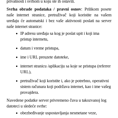
privatnosti i svrhom u koju ste ih ostavili.
Svrha obrade podataka / pravni osnov
: Prilikom posete 
naše internet stranice, pretraživač koji koristite na vašem 
uređaju će automatski i bez vaše aktivnosti poslati na server 
naše internet stranice:
IP adresu uređaja sa kog je poslat upit i koji ima 
pristup internetu,
datum i vreme pristupa,
ime i URL preuzete datoteke,
internet stranicu /aplikaciju sa koje se pristupa (referrer 
URL),
pretraživač koji koristite i, ako je potrebno, operativni 
sistem računara koji podržava internet, kao i ime vašeg 
provajdera.
Navedene podatke server privremeno čuva u takozvanoj log 
datoteci u sledeće svrhe:
obezbeđivanje uspostavljanja nesmetane veze,