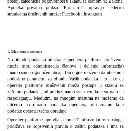
postoji zajednička odgovornost u skladu sa članom 43 Zakona, 
Apoteka privatna praksa “Prof-farm”, upravlja sledećim 
stranicama društvenih mreža: Facebook i Instagram
1. Odgovornost operatera
Na obradu podataka od strane operatera platforma društvenih 
mreža (npr. administracija članova i deljenje informacija) 
imamo samo ograničen uticaj. Tamo gde možemo da utičemo i 
podesimo parametre za obradu Vaših podataka i to tako da 
operater platforme društvenih mreža postupa u skladu sa 
zaštitom podataka, mi preduzimamo sve mere koje su nam na 
raspolaganju. Međutim, na mnogim mestima ne možemo da 
utičemo na obradu podataka operatera, niti znamo koje 
podatke operater tačno obrađuje.
Operater platforme upravlja celom IT infrastrukturom usluge, 
pridržava se sopstvenih pravila o zaštiti podataka i ima sa 