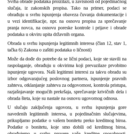
Svrha obrade podataka proizilazi, u zavisnosti od pojedinačnog 
slučaja, iz zakonskih propisa. Tako na primer, podaci se 
obrađuju u svrhu ispunjenja obaveza čuvanja dokumentacije i 
u vezi identifikacije, npr. na osnovu propisa za sprečavanje 
pranja novca, na osnovu poreske kontrole i prijave i obrade 
podataka u okviru upita državnih organa.
Obrada u svrhu ispunjenja legitimnih interesa (član 12, stav 1, 
tačka 6) Zakona o zaštiti podataka o ličnosti)
Može da dođe do potrebe da se lični podaci, koje ste stavili na 
raspolaganje, obrađuju u okvirima koji prevazilaze prvobitno 
ispunjenje ugovora. Naši legitimni interesi za takvu obradu su 
izbor odgovarajućeg poslovnog partnera, ispunjenje pravnih 
zahteva, otklanjanje zahteva za odgovornost, kontrola pristupa, 
razjašnjavanje mogućih prekršaja, sprečavanje krivičnih dela i 
obrada šteta, koje su nastale na osnovu ugovornog odnosa.
U slučaju zaključenja ugovora, u svrhu ispunjenja gore 
navedenih legitimnih interesa, u pojedinačnim slučajevima, 
prikupljamo podatke o vašem bonitetu preko kreditnog biroa. 
Podatke o bonitetu, koje smo dobili od kreditnog biroa, 
obrađujemo u svrhu provere vaše kreditne sposobnosti. 