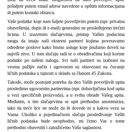
pošaljete putem email adrese navedene u opštim informacijama 
ili putem kontakt obrasca.
Vaše podatke koje nam šaljete poverljivim putem (npr. privatna 
obaveštenja, dopis ili e-mail) generalno ne prosleđujemo trećim 
licima. U izuzetnim slučajevima, pristup Vašim podacima 
mogu da imaju naši eksterni partneri kojima poveravamo 
određene poslove kako bismo usluge koje pružamo doveli na 
najviši nivo. U tom slučaju radi se o obrađivačima koji koriste 
podatke po našem nalogu. Svi naši partneri su izabrani na 
veoma pažljiv način i ugovorom su obavezani na čuvanje 
ličnih podataka u tajnosti u skladu sa članom 45 Zakona.
Takođe, može postojati potreba da deo Vaših poverljivih upita 
prosledimo ugovornim partnerima (npr. dobavljačima kod upita 
u vezi specifičnih proizvoda), a u svrhu obrade Vašeg upita. 
Međutim, u tim slučajevima se upit prethodno anonimizira, 
tako da treće lice ne može da ih dovede ni u kakvu vezu sa 
Vama. Ukoliko u pojedinačnom slučaju prosleđivanje Vaših 
ličnih podataka bude neophodno, mi ćemo Vas o tome 
prethodno obavestiti i zatražićemo Vašu saglasnost.