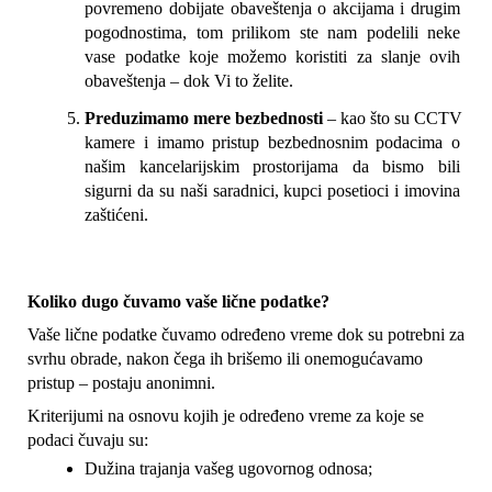
povremeno dobijate obaveštenja o akcijama i drugim 
pogodnostima, tom prilikom ste nam podelili neke 
vase podatke koje možemo koristiti za slanje ovih 
obaveštenja – dok Vi to želite.
Preduzimamo mere bezbednosti
 – kao što su CCTV 
kamere i imamo pristup bezbednosnim podacima o 
našim kancelarijskim prostorijama da bismo bili 
sigurni da su naši saradnici, kupci posetioci i imovina 
zaštićeni.
Koliko dugo čuvamo vaše lične podatke?
Vaše lične podatke čuvamo određeno vreme dok su potrebni za 
svrhu obrade, nakon čega ih brišemo ili onemogućavamo 
pristup – postaju anonimni.
Kriterijumi na osnovu kojih je određeno vreme za koje se 
podaci čuvaju su:
Dužina trajanja vašeg ugovornog odnosa;