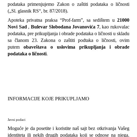
podataka primenjujemo Zakon o zaštiti podataka o ličnosti 
(„Sl. glasnik RS“, br. 87/2018).
Apoteka privatna praksa “Prof-farm”, sa sedištem u 
21000 
Novi Sad
 , 
Bulevar Slobodana Jovanovića 7
, kao rukovalac 
podataka, pre prikupljanja i obrade podataka o ličnosti u skladu 
sa članom 23. Zakona o zaštiti podtaka o ličnosti, ovim 
putem 
obaveštava o uslovima prikupljanja i obrade 
podataka o ličnosti
.
INFORMACIJE KOJE PRIKUPLJAMO
Javni podaci
Moguće je da posetite i koristite naš sajt bez otkrivanja Vašeg 
identiteta ili nekih drugih podataka koji se odnose na njega. 