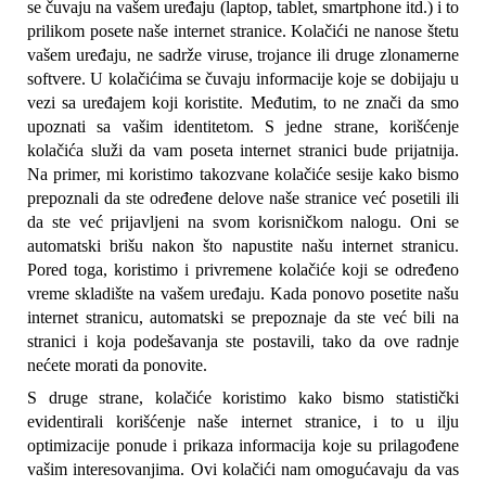
se čuvaju na vašem uređaju (laptop, tablet, smartphone itd.) i to 
prilikom posete naše internet stranice. Kolačići ne nanose štetu 
vašem uređaju, ne sadrže viruse, trojance ili druge zlonamerne 
softvere. U kolačićima se čuvaju informacije koje se dobijaju u 
vezi sa uređajem koji koristite. Međutim, to ne znači da smo 
upoznati sa vašim identitetom. S jedne strane, korišćenje 
kolačića služi da vam poseta internet stranici bude prijatnija. 
Na primer, mi koristimo takozvane kolačiće sesije kako bismo 
prepoznali da ste određene delove naše stranice već posetili ili 
da ste već prijavljeni na svom korisničkom nalogu. Oni se 
automatski brišu nakon što napustite našu internet stranicu. 
Pored toga, koristimo i privremene kolačiće koji se određeno 
vreme skladište na vašem uređaju. Kada ponovo posetite našu 
internet stranicu, automatski se prepoznaje da ste već bili na 
stranici i koja podešavanja ste postavili, tako da ove radnje 
nećete morati da ponovite.
S druge strane, kolačiće koristimo kako bismo statistički 
evidentirali korišćenje naše internet stranice, i to u ilju 
optimizacije ponude i prikaza informacija koje su prilagođene 
vašim interesovanjima. Ovi kolačići nam omogućavaju da vas 