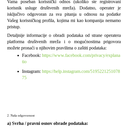
Vama poseban korisnički odnos (ukoliko ste registrovani 
korisnik usluge društvenih mreža). Dodatno, operater je 
isključivo odgovoran za sva pitanja u odnosu na podatke 
Vašeg korisničkog profila, kojima mi kao kompanija nemamo 
pristup.
Detaljnije informacije o obradi podataka od strane operatera 
platforma društvenih mreža i o mogućnostima prigovora 
možete pronaći u njihovim pravilima o zaštiti podataka:
Facebook: 
https://www.facebook.com/privacy/explana
tio
Instagram: 
https://help.instagram.com/5195221251078
75
2. Naša odgovornost
a) Svrha / pravni osnov obrade podataka: