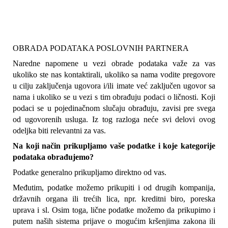
OBRADA PODATAKA POSLOVNIH PARTNERA
Naredne napomene u vezi obrade podataka važe za vas 
ukoliko ste nas kontaktirali, ukoliko sa nama vodite pregovore 
u cilju zaključenja ugovora i/ili imate već zaključen ugovor sa 
nama i ukoliko se u vezi s tim obrađuju podaci o ličnosti. Koji 
podaci se u pojedinačnom slučaju obrađuju, zavisi pre svega 
od ugovorenih usluga. Iz tog razloga neće svi delovi ovog 
odeljka biti relevantni za vas.
Na koji način prikupljamo vaše podatke i koje kategorije 
podataka obrađujemo?
Podatke generalno prikupljamo direktno od vas.
Međutim, podatke možemo prikupiti i od drugih kompanija, 
državnih organa ili trećih lica, npr. kreditni biro, poreska 
uprava i sl. Osim toga, lične podatke možemo da prikupimo i 
putem naših sistema prijave o mogućim kršenjima zakona ili 