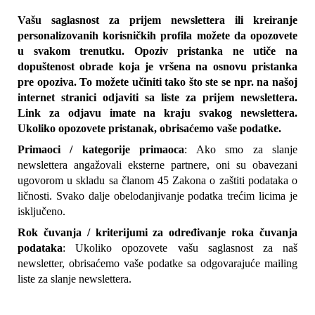
Vašu saglasnost za prijem newslettera ili kreiranje 
personalizovanih korisničkih profila možete da opozovete 
u svakom trenutku. Opoziv pristanka ne utiče na 
dopuštenost obrade koja je vršena na osnovu pristanka 
pre opoziva. To možete učiniti tako što ste se npr. na našoj 
internet stranici odjaviti sa liste za prijem newslettera. 
Link za odjavu imate na kraju svakog newslettera. 
Ukoliko opozovete pristanak, obrisaćemo vaše podatke.
Primaoci / kategorije primaoca
: Ako smo za slanje 
newslettera angažovali eksterne partnere, oni su obavezani 
ugovorom u skladu sa članom 45 Zakona o zaštiti podataka o 
ličnosti. Svako dalje obelodanjivanje podatka trećim licima je 
isključeno.
Rok čuvanja / kriterijumi za određivanje roka čuvanja 
podataka
: Ukoliko opozovete vašu saglasnost za naš 
newsletter, obrisaćemo vaše podatke sa odgovarajuće mailing 
liste za slanje newslettera.