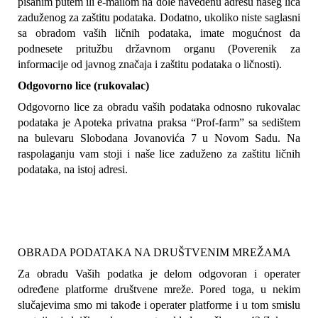
pisanim putem ili e-mailom na dole navedenu adresu našeg lica 
zaduženog za zaštitu podataka. Dodatno, ukoliko niste saglasni 
sa obradom vaših ličnih podataka, imate mogućnost da 
podnesete pritužbu državnom organu (Poverenik za 
informacije od javnog značaja i zaštitu podataka o ličnosti).
Odgovorno lice (rukovalac)
Odgovorno lice za obradu vaših podataka odnosno rukovalac 
podataka je Apoteka privatna praksa “Prof-farm” sa sedištem 
na bulevaru Slobodana Jovanovića 7 u Novom Sadu. Na 
raspolaganju vam stoji i naše lice zaduženo za zaštitu ličnih 
podataka, na istoj adresi.
OBRADA PODATAKA NA DRUŠTVENIM MREŽAMA
Za obradu Vaših podatka je delom odgovoran i operater 
određene platforme društvene mreže. Pored toga, u nekim 
slučajevima smo mi takođe i operater platforme i u tom smislu 