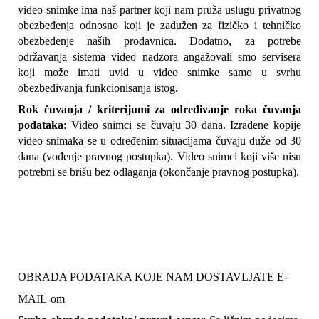
video snimke ima naš partner koji nam pruža uslugu privatnog 
obezbeđenja odnosno koji je zadužen za fizičko i tehničko 
obezbeđenje naših prodavnica. Dodatno, za potrebe 
održavanja sistema video nadzora angažovali smo servisera 
koji može imati uvid u video snimke samo u svrhu 
obezbeđivanja funkcionisanja istog.
Rok čuvanja / kriterijumi za određivanje roka čuvanja 
podataka
: Video snimci se čuvaju 30 dana. Izrađene kopije 
video snimaka se u određenim situacijama čuvaju duže od 30 
dana (vođenje pravnog postupka). Video snimci koji više nisu 
potrebni se brišu bez odlaganja (okončanje pravnog postupka).
OBRADA PODATAKA KOJE NAM DOSTAVLJATE E-
MAIL-om