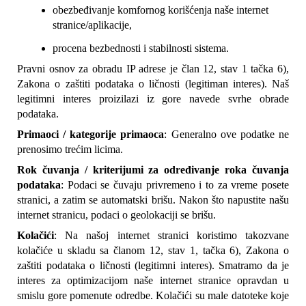
obezbeđivanje komfornog korišćenja naše internet 
stranice/aplikacije,
procena bezbednosti i stabilnosti sistema.
Pravni osnov za obradu IP adrese je član 12, stav 1 tačka 6), 
Zakona o zaštiti podataka o ličnosti (legitiman interes). Naš 
legitimni interes proizilazi iz gore navede svrhe obrade 
podataka.
Primaoci / kategorije primaoca
: Generalno ove podatke ne 
prenosimo trećim licima.
Rok čuvanja / kriterijumi za određivanje roka čuvanja 
podataka
: Podaci se čuvaju privremeno i to za vreme posete 
stranici, a zatim se automatski brišu. Nakon što napustite našu 
internet stranicu, podaci o geolokaciji se brišu.
Kolačići
: Na našoj internet stranici koristimo takozvane 
kolačiće u skladu sa članom 12, stav 1, tačka 6), Zakona o 
zaštiti podataka o ličnosti (legitimni interes). Smatramo da je 
interes za optimizacijom naše internet stranice opravdan u 
smislu gore pomenute odredbe. Kolačići su male datoteke koje 