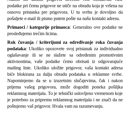
podatke pri čemu prigovor ne utiče na obradu koja je vršena na 
osnovu pristanka pre prigovora. U tu svrhu je dovoljno da 
pošaljete e-mail ili pismo putem pošte na našu kontakt adresu.
Primaoci / kategorije primaoca
: Generalno ove podatke ne 
prosleđujemo trećim licima.
Rok čuvanja / kriterijumi za određivanje roka čuvanja 
podataka
: Ukoliko opozovete svoj pristanak za individualno 
oglašavanje ili se ne slažete sa određenim promotivnim 
aktivnostima, vaše podatke ćemo obrisati iz odgovarajuće 
mailing liste. Ukoliko uložite prigovor, vaša kontakt adresa 
biće blokirana za dalju obradu podataka u reklamne svrhe. 
Napominjemo da se u izuzetnim slučajevima, čak i nakon 
prijema vašeg prigovora, može dogoditi poneka pošiljka 
reklamnog materijala. To je tehnički uslovljeno vremenom koje 
je potrebno za pripremu reklamnog materijala i ne znači da ne 
poštujemo vaš prigovor. Hvala vam na razumevanju.