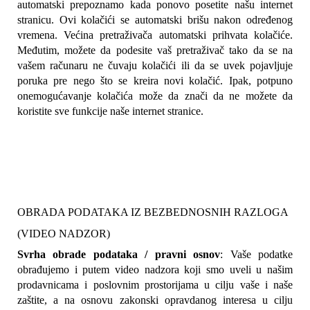
automatski prepoznamo kada ponovo posetite našu internet 
stranicu. Ovi kolačići se automatski brišu nakon određenog 
vremena. Većina pretraživača automatski prihvata kolačiće. 
Međutim, možete da podesite vaš pretraživač tako da se na 
vašem računaru ne čuvaju kolačići ili da se uvek pojavljuje 
poruka pre nego što se kreira novi kolačić. Ipak, potpuno 
onemogućavanje kolačića može da znači da ne možete da 
koristite sve funkcije naše internet stranice.
OBRADA PODATAKA IZ BEZBEDNOSNIH RAZLOGA 
(VIDEO NADZOR)
Svrha obrade podataka / pravni osnov
: Vaše podatke 
obrađujemo i putem video nadzora koji smo uveli u našim 
prodavnicama i poslovnim prostorijama u cilju vaše i naše 
zaštite, a na osnovu zakonski opravdanog interesa u cilju 