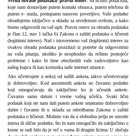
Svrha obrade podataka/ pravni osnov
: Sa ličnim podacima, 
koje nam dostavljate putem kontakt obrasca, putem telefona ili 
putem e- maila, postupamo naravno poverljivo. Vaše podatke 
obrađujemo isključivo u skladu sa utvrđenom svrhom, a kako 
bismo odgovorili na vaš upit. Pravni osnov za obradu podataka 
je član 12, stav 1 tačka 6) Zakona o zaštiti podataka o ličnosti 
(legitimni interes). Naš i istovremeno vaš (legitimni) interes za 
ovakvu obradu podataka proizilazi iz potrebe da odgovorimo 
na vaša pitanja, ukoliko je neophodno da rešimo postojeće 
probleme i kako bi time obezbedili vaše zadovoljstvo kao 
našeg kupca ili kao korisnika naše internet stranice.
Ako učestvujete u nekoj od naših anketa, takvo učestvovanje 
je dobrovoljno. Kod anonimnih anketa ne čuvamo podatke 
koji omogućavaju da zaključimo ko je učesnik ankete. 
Čuvamo samo datum i vreme vašeg učešća. Svaki lični 
podatak koji ste nam dali putem ankete smatramo dobrovoljno 
datim i čuvamo ih u skladu sa odredbama Zakona o zaštiti 
podataka o ličnosti. Molimo vas da u slobodna polja ne unosite 
imena ili slične podatke, što bi nam omogućilo da zaključimo o 
kome se radi bilo da je reč o vama ili drugim licima. U slučaju 