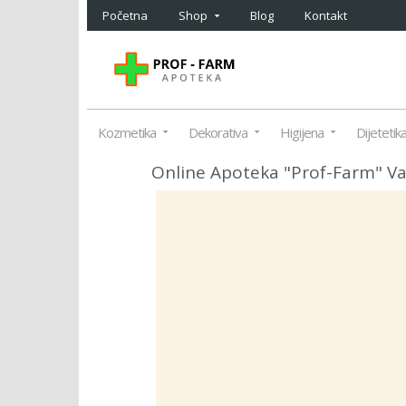
Početna
Shop
Blog
Kontakt
Kozmetika
Dekorativa
Higijena
Dijetetik
Online Apoteka "Prof-Farm" Vam 