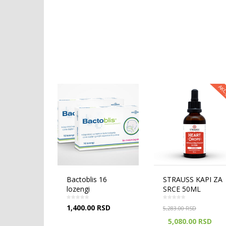
AKCIJA!
s 16
STRAUSS KAPI ZA
Tribulus 60 kapsula
SRCE 50ML
1+1 gratis
0
RSD
1,491.90
RSD
5,283.00
RSD
5,080.00
RSD