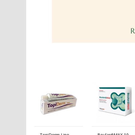
TopiDerm Lipo
BoulardiMAX 10