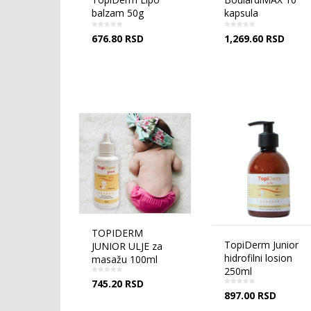
balzam 50g
kapsula
676.80
RSD
1,269.60
RSD
TOPIDERM
TopiDerm Junior
JUNIOR ULJE za
hidrofilni losion
masažu 100ml
250ml
745.20
RSD
897.00
RSD