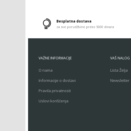
Besplatna dostava
za sve porudžbine preko 5000 dinara
VAŽNE INFORMACIJE
VAŠ NALOG
O nama
Lista Želja
Informacije o dostavi
Newsletter
Pravila privatnosti
Uslovi korišćenja