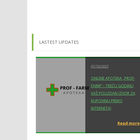
LASTEST UPDATES
01/16/2023
ONLINE APOTEKA „PROF-
FARM“ – TREĆU GODINU
VAŠ POUZDAN IZVOR ZA
KUPOVINU PREKO
INTERNETA!
Read more