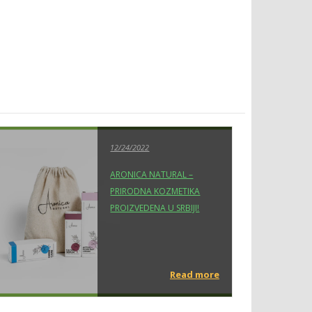
12/24/2022
ARONICA NATURAL –
PRIRODNA KOZMETIKA
PROIZVEDENA U SRBIJI!
Read more