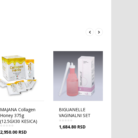
BIGUANELLE
Latopic probiotik
VERSET 
VAGINALNI SET
30 kapsula
RADIANC
1,684.80
RSD
4,419.28
RSD
835.00
RS