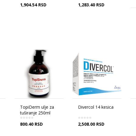
1,904.54
RSD
1,283.40
RSD
TopiDerm ulje za
Divercol 14 kesica
tuširanje 250ml
800.40
RSD
2,508.00
RSD