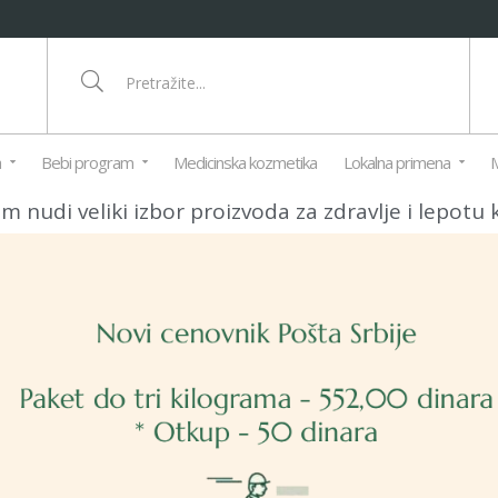
a
Bebi program
Medicinska kozmetika
Lokalna primena
M
nudi veliki izbor proizvoda za zdravlje i lepotu 