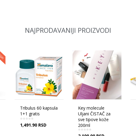
NAJPRODAVANIJI PROIZVODI
Key molecule
MAJANA Collagen
Uljani ČISTAČ za
Honey 375g
sve tipove kože
(12.5GX30 KESICA)
200ml
2,950.00
RSD
2,100.00
RSD