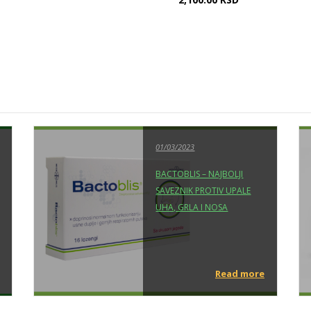
01/03/2023
BACTOBLIS – NAJBOLJI
SAVEZNIK PROTIV UPALE
UHA, GRLA I NOSA
Read more