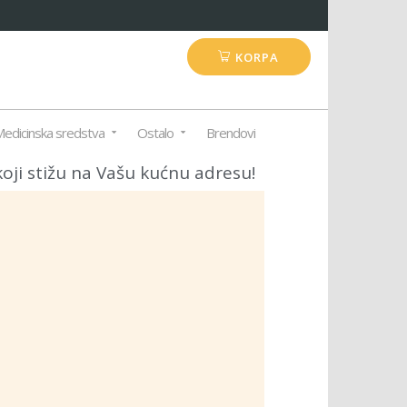
KORPA
edicinska sredstva
Ostalo
Brendovi
koji stižu na Vašu kućnu adresu!