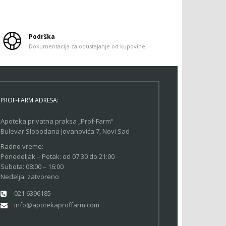
Podrška
Dokumentacija za odustajanje od kupovine
PROF-FARM ADRESA:
Apoteka privatna praksa „Prof-Farm“
Bulevar Slobodana Jovanovića 7, Novi Sad
Radno vreme:
Ponedeljak – Petak: od 07:30 do 21:00
Subota: 08:00 – 16:00
Nedelja: zatvoreno
021 6396185
info@apotekaproffarm.com