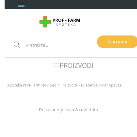
KORPA
PROIZVODI
Apoteka Prof-Farm Novi Sad
>
Proizvodi
>
Dijetetika
>
Menopauza
Prikazano je svih 8 rezultata