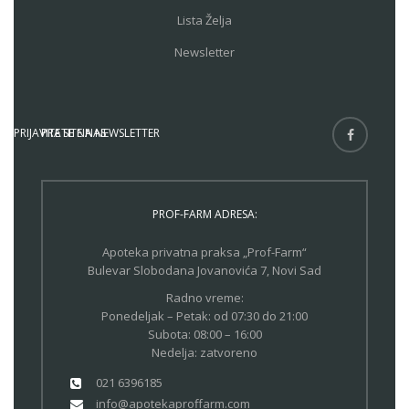
Lista Želja
Newsletter
PRIJAVITE SE NA NEWSLETTER
PRATITE NAS
PROF-FARM ADRESA:
Apoteka privatna praksa „Prof-Farm“
Bulevar Slobodana Jovanovića 7, Novi Sad
Radno vreme:
Ponedeljak – Petak: od 07:30 do 21:00
Subota: 08:00 – 16:00
Nedelja: zatvoreno
021 6396185
info@apotekaproffarm.com