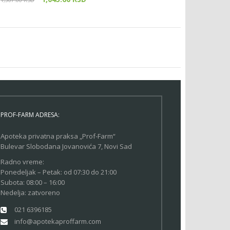
1,307.00
RSD
PROF-FARM ADRESA:
Apoteka privatna praksa „Prof-Farm“
Bulevar Slobodana Jovanovića 7, Novi Sad
Radno vreme:
Ponedeljak – Petak: od 07:30 do 21:00
Subota: 08:00 – 16:00
Nedelja: zatvoreno
021 6396185
info@apotekaproffarm.com