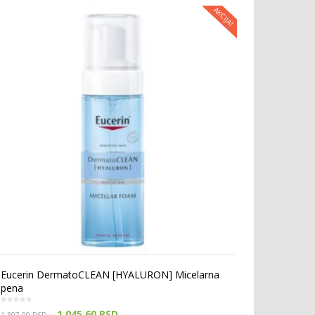
AKCIJA!
Eucerin DermatoCLEAN [HYALURON] Micelarna
pena
1,045.60
RSD