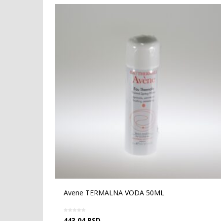
Avene TERMALNA VODA 50ML
443.04
RSD