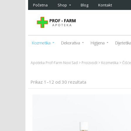
Početna
Shop
Blog
Kontakt
Kozmetika
Dekorativa
Higijena
Dijetetik
Apoteka Prof-Farm Novi Sad
>
Proizvodi
>
Kozmetika
>
Čišće
Prikaz 1–12 od 30 rezultata