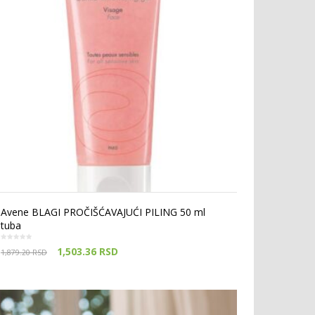
Avene BLAGI PROČIŠĆAVAJUĆI PILING 50 ml
tuba
1,503.36
RSD
1,879.20
RSD