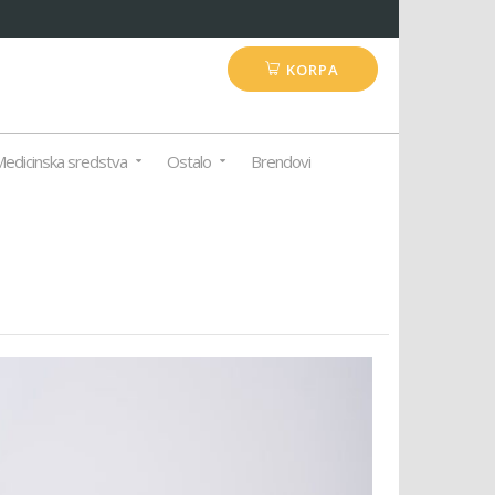
KORPA
edicinska sredstva
Ostalo
Brendovi