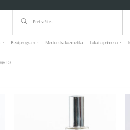
a
Bebi program
Medicinska kozmetika
Lokalna primena
M
nje lica