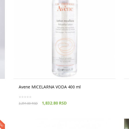
Avene MICELARNA VODA 400 ml
1,832.80
RSD
2,291.00
RSD
IJA!