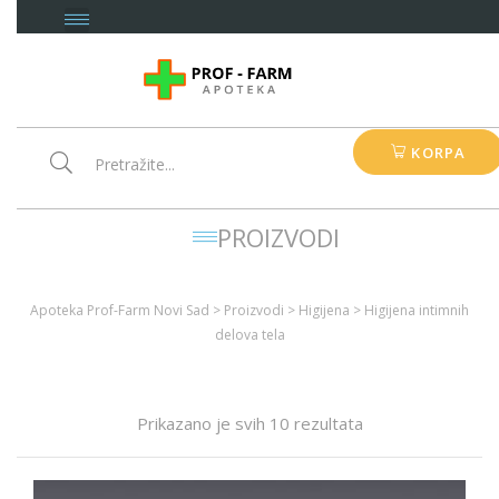
KORPA
PROIZVODI
Apoteka Prof-Farm Novi Sad
>
Proizvodi
>
Higijena
>
Higijena intimnih
delova tela
Prikazano je svih 10 rezultata