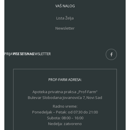
VAŠ NALOG
Lista Želja
Newsletter
PRIJAVITE SE NA NEWSLETTER
PRATITE NAS
PROF-FARM ADRESA:
Apoteka privatna praksa „Prof-Farm“
Bulevar Slobodana Jovanovića 7, Novi Sad
Radno vreme:
Ponedeljak – Petak: od 07:30 do 21:00
Subota: 08:00 – 16:00
Nedelja: zatvoreno