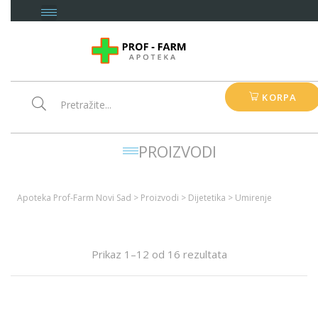
KORPA
PROIZVODI
Apoteka Prof-Farm Novi Sad
>
Proizvodi
>
Dijetetika
>
Umirenje
Prikaz 1–12 od 16 rezultata