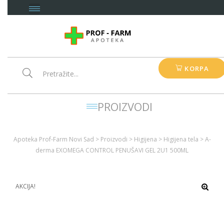
KORPA
PROIZVODI
Apoteka Prof-Farm Novi Sad
>
Proizvodi
>
Higijena
>
Higijena tela
>
A-
derma EXOMEGA CONTROL PENUŠAVI GEL 2U1 500ML
AKCIJA!