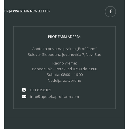
PRIJAVITE SE NA NEWSLETTER
PRATITE NAS
PROF-FARM ADRESA:
Apoteka privatna praksa „Prof-Farm“
Bulevar Slobodana Jovanovića 7, Novi Sad
Radno vreme:
Ponedeljak – Petak: od 07:30 do 21:00
Subota: 08:00 – 16:00
Nedelja: zatvoreno
021 6396185
info@apotekaproffarm.com