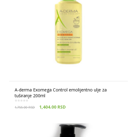
A-derma Exomega Control emolijentno ulje za
tuširanje 200ml
1,404.00
RSD
1,755.00
RSD