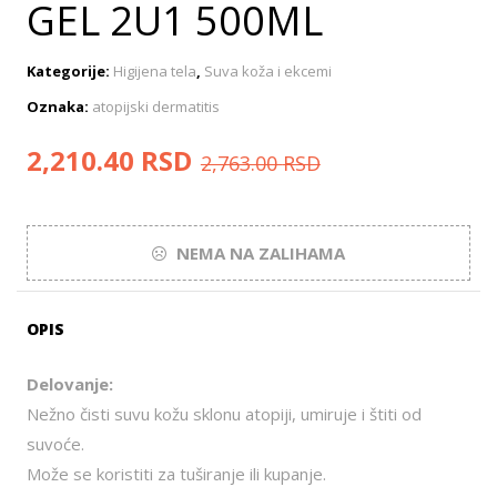
GEL 2U1 500ML
Kategorije:
Higijena tela
,
Suva koža i ekcemi
Oznaka:
atopijski dermatitis
2,210.40
RSD
2,763.00
RSD
NEMA NA ZALIHAMA
OPIS
Delovanje:
Nežno čisti suvu kožu sklonu atopiji, umiruje i štiti od
suvoće.
Može se koristiti za tuširanje ili kupanje.