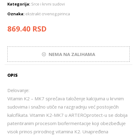
Kategorija:
Srce i krvni sudovi
Oznaka:
ekstrakt crvenog pirinca
869.40
RSD
NEMA NA ZALIHAMA
OPIS
Delovanje:
Vitamin K2 – MK7 sprečava taloženje kalcijuma u krvnim
sudovima i snažno utiče na razgradnju već postojećih
kalcifikata. Vitamin K2-MK7 u ARTEROprotect-u se dobija
patentiranim procesom biofermentacije koji obezbeđuje
visok prinos prirodnog vitamina K2. Unapređena