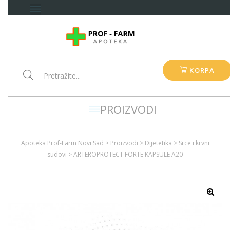
KORPA
PROIZVODI
Apoteka Prof-Farm Novi Sad
>
Proizvodi
>
Dijetetika
>
Srce i krvni
sudovi
>
ARTEROPROTECT FORTE KAPSULE A20