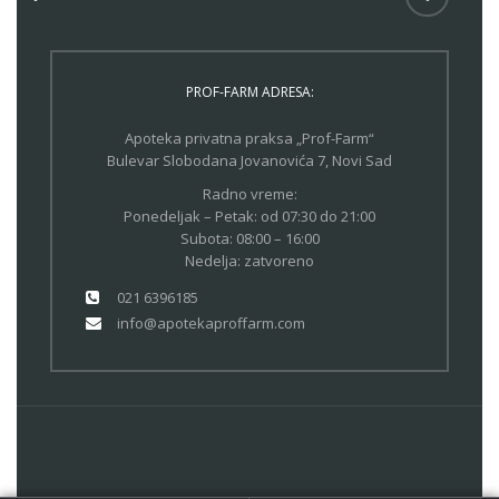
PROF-FARM ADRESA:
Apoteka privatna praksa „Prof-Farm“
Bulevar Slobodana Jovanovića 7, Novi Sad
Radno vreme:
Ponedeljak – Petak: od 07:30 do 21:00
Subota: 08:00 – 16:00
Nedelja: zatvoreno
021 6396185
info@apotekaproffarm.com