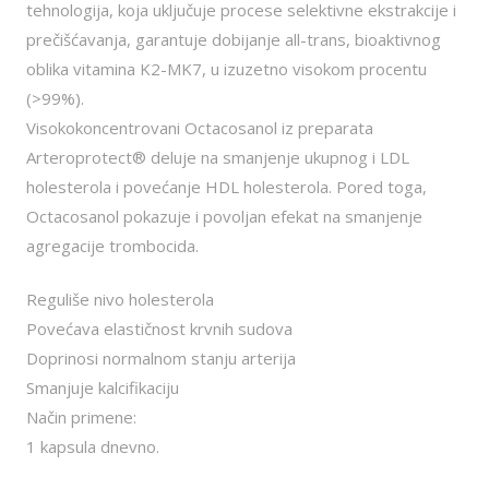
tehnologija, koja uključuje procese selektivne ekstrakcije i
prečišćavanja, garantuje dobijanje all-trans, bioaktivnog
oblika vitamina K2-MK7, u izuzetno visokom procentu
(>99%).
Visokokoncentrovani Octacosanol iz preparata
Arteroprotect® deluje na smanjenje ukupnog i LDL
holesterola i povećanje HDL holesterola. Pored toga,
Octacosanol pokazuje i povoljan efekat na smanjenje
agregacije trombocida.
Reguliše nivo holesterola
Povećava elastičnost krvnih sudova
Doprinosi normalnom stanju arterija
Smanjuje kalcifikaciju
Način primene:
1 kapsula dnevno.