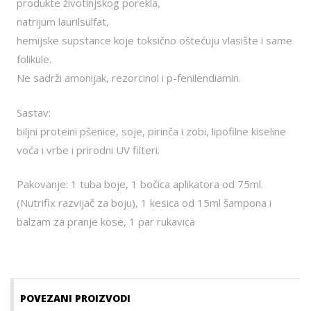
produkte životinjskog porekla,
natrijum laurilsulfat,
hemijske supstance koje toksično oštećuju vlasište i same
folikule.
Ne sadrži amonijak, rezorcinol i p-fenilendiamin.
Sastav:
biljni proteini pšenice, soje, pirinča i zobi, lipofilne kiseline
voća i vrbe i prirodni UV filteri.
Pakovanje: 1 tuba boje, 1 bočica aplikatora od 75ml.
(Nutrifix razvijač za boju), 1 kesica od 15ml šampona i
balzam za pranje kose, 1 par rukavica
POVEZANI PROIZVODI