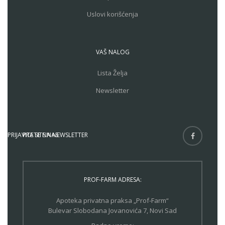
Uslovi korišćenja
VAŠ NALOG
Lista Želja
Newsletter
PRIJAVITE SE NA NEWSLETTER
PRATITE NAS
PROF-FARM ADRESA:
Apoteka privatna praksa „Prof-Farm“
Bulevar Slobodana Jovanovića 7, Novi Sad