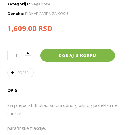
Kategorija:
Nega kose
Oznaka:
BIOKAP FARBA ZA KOSU
1,609.00
RSD
DODAJ U KORPU
UPOREDI
OPIS
Svi preparati Biokap su prirodnog, biljnog porekla i ne
sadrže:
parafinske frakcije,