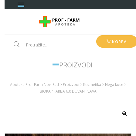
KORPA
PROIZVODI
Apoteka Prof-Farm Novi Sad
>
Proizvodi
>
Kozmetika
>
Nega kose
>
BIOKAP FARBA 6.0 DUVAN PLAVA