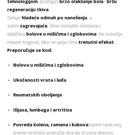
tehnologijom
, pružajući
brzo olakšanje bola
i
bržu
regeneraciju tkiva
.
Deluje
hladeće odmah po nanošenju
, a
zatim
zagrevajuće
, čime stimuliše cirkulaciju i
ublažava
bolove u mišićima i zglobovima
. Ne ostavlja
masne tragove, lako se upija i ima
trenutni efekat
.
Preporučuje se kod:
Bolova u mišićima i zglobovima
Ukočenosti vrata i leđa
Reumatskih oboljenja
Išijasa, lumbaga i artritisa
Povreda kolena, ramena i kukova
Naneti tanki sloj
kreme na bolno područje dva do tri puta dnevno.