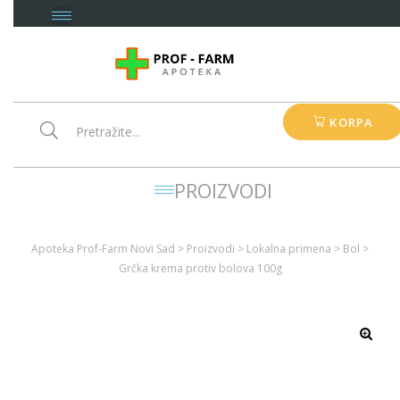
KORPA
PROIZVODI
Apoteka Prof-Farm Novi Sad
>
Proizvodi
>
Lokalna primena
>
Bol
>
Grčka krema protiv bolova 100g