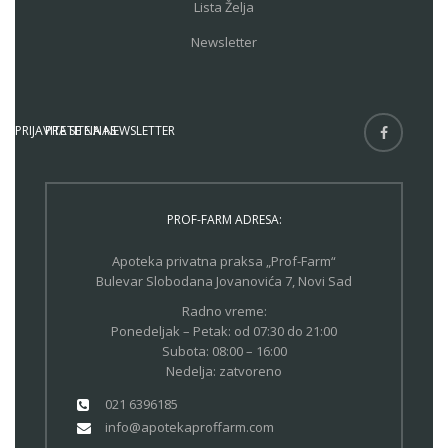
Lista Želja
Newsletter
PRIJAVITE SE NA NEWSLETTER
PRATITE NAS
PROF-FARM ADRESA:
Apoteka privatna praksa „Prof-Farm“
Bulevar Slobodana Jovanovića 7, Novi Sad
Radno vreme:
Ponedeljak – Petak: od 07:30 do 21:00
Subota: 08:00 – 16:00
Nedelja: zatvoreno
021 6396185
info@apotekaproffarm.com