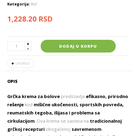
Kategorija:
Bol
1,228.20
RSD
DODAJ U KORPU
UPOREDI
OPIS
Grčka krema za bolove
predstavlja
efikasno, prirodno
rešenje
kod
mišićne ukočenosti, sportskih povreda,
reumatskih tegoba, išijasa i problema sa
cirkulacijom
. Ova krema se zasniva na
tradicionalnoj
grčkoj recepturi
obogaćenoj
savremenom