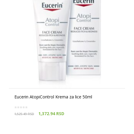
Eucerin AtopiControl Krema za lice 50ml
1,372.94
RSD
1,525.49
RSD