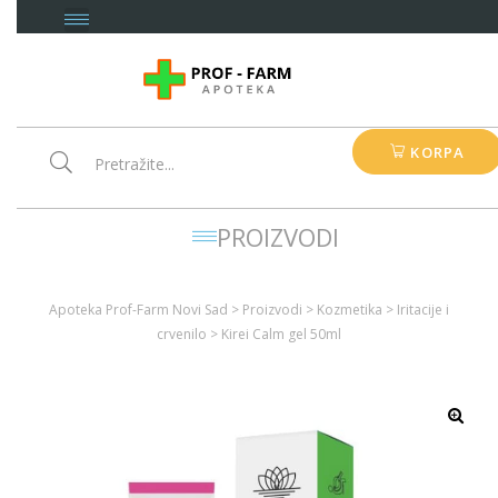
KORPA
PROIZVODI
Apoteka Prof-Farm Novi Sad
>
Proizvodi
>
Kozmetika
>
Iritacije i
crvenilo
>
Kirei Calm gel 50ml