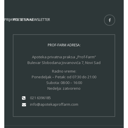
PRIJAVITE SE NA NEWSLETTER
PRATITE NAS
PROF-FARM ADRESA:
Apoteka privatna praksa „Prof-Farm“
Bulevar Slobodana Jovanovića 7, Novi Sad
Radno vreme:
Ponedeljak – Petak: od 07:30 do 21:00
Subota: 08:00 – 16:00
Nedelja: zatvoreno
021 6396185
info@apotekaproffarm.com