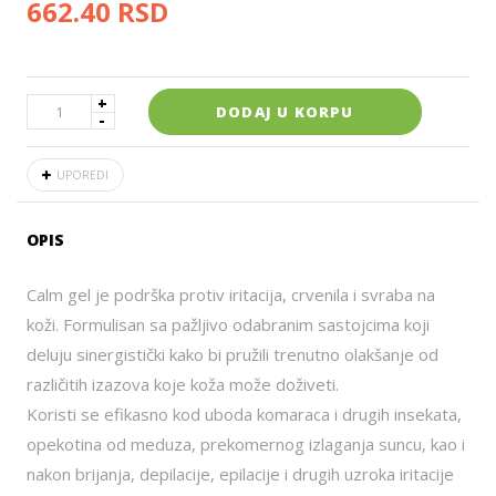
662.40
RSD
DODAJ U KORPU
UPOREDI
OPIS
Calm gel je podrška protiv iritacija, crvenila i svraba na
koži. Formulisan sa pažljivo odabranim sastojcima koji
deluju sinergistički kako bi pružili trenutno olakšanje od
različitih izazova koje koža može doživeti.
Koristi se efikasno kod uboda komaraca i drugih insekata,
opekotina od meduza, prekomernog izlaganja suncu, kao i
nakon brijanja, depilacije, epilacije i drugih uzroka iritacije