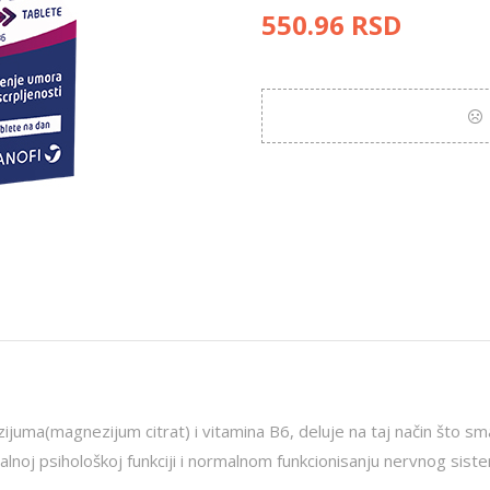
550.96
RSD
uma(magnezijum citrat) i vitamina B6, deluje na taj način što smanj
noj psihološkoj funkciji i normalnom funkcionisanju nervnog sist