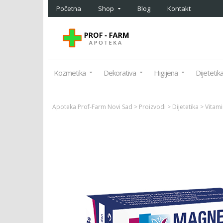
Početna
Shop
Blog
Kontakt
Kozmetika
Dekorativa
Higijena
Dijetetik
Apoteka Prof-Farm Novi Sad
>
Proizvodi
>
Dijetetika
>
Vitami