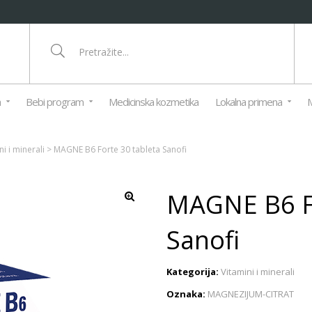
a
Bebi program
Medicinska kozmetika
Lokalna primena
M
ni i minerali
>
MAGNE B6 Forte 30 tableta Sanofi
MAGNE B6 Fo
Sanofi
Kategorija:
Vitamini i minerali
Oznaka:
MAGNEZIJUM-CITRAT