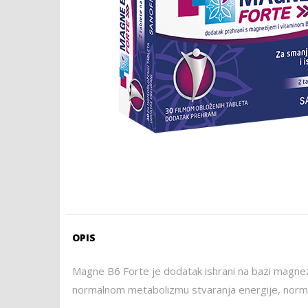
OPIS
Magne B6 Forte je dodatak ishrani na bazi magnezij
normalnom metabolizmu stvaranja energije, normal