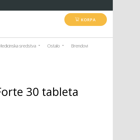
KORPA
edicinska sredstva
Ostalo
Brendovi
rte 30 tableta