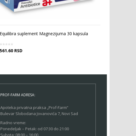
Equilibra suplement Magnezijuma 30 kapsula
561.60
RSD
PROF-FARM ADRESA:
Apoteka privatna praksa „Prof-Farm“
Bulevar Slobodana Jovanovića 7, Novi Sad
Radno vreme:
Ponedeljak – Petak: od 07:30 do 21:00
Subota: 08:00 – 16:00