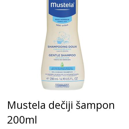
Mustela dečiji šampon
200ml