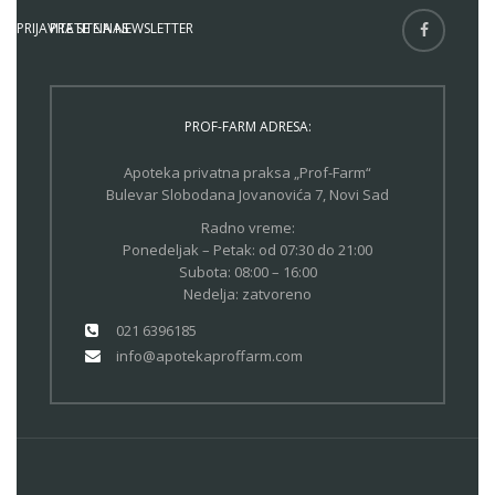
PRIJAVITE SE NA NEWSLETTER
PRATITE NAS
PROF-FARM ADRESA:
Apoteka privatna praksa „Prof-Farm“
Bulevar Slobodana Jovanovića 7, Novi Sad
Radno vreme:
Ponedeljak – Petak: od 07:30 do 21:00
Subota: 08:00 – 16:00
Nedelja: zatvoreno
021 6396185
info@apotekaproffarm.com