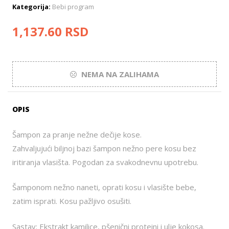
Kategorija:
Bebi program
1,137.60
RSD
NEMA NA ZALIHAMA
OPIS
Šampon za pranje nežne dečije kose.
Zahvaljujući biljnoj bazi šampon nežno pere kosu bez
iritiranja vlasišta. Pogodan za svakodnevnu upotrebu.
Šamponom nežno naneti, oprati kosu i vlasište bebe,
zatim isprati. Kosu pažljivo osušiti.
Sastav: Ekstrakt kamilice, pšenični proteini i ulje kokosa.