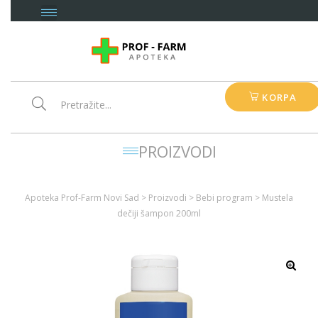
KORPA
PROIZVODI
Apoteka Prof-Farm Novi Sad
>
Proizvodi
>
Bebi program
>
Mustela
dečiji šampon 200ml