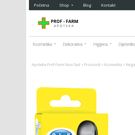
Početna
Shop
Blog
Kontakt
Kozmetika
Dekorativa
Higijena
Dijetetik
Apoteka Prof-Farm Novi Sad
>
Proizvodi
>
Kozmetika
>
Nega 