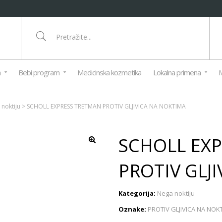
a
Bebi program
Medicinska kozmetika
Lokalna primena
M
noktiju
>
SCHOLL EXPRESS TRETMAN PROTIV GLJIVICA NA NOKTIMA
SCHOLL EX
PROTIV GLJ
Kategorija:
Nega noktiju
Oznake:
PROTIV GLJIVICA NA NOK