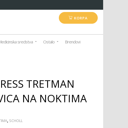
KORPA
edicinska sredstva
Ostalo
Brendovi
PRESS TRETMAN
IVICA NA NOKTIMA
TIMA
,
SCHOLL