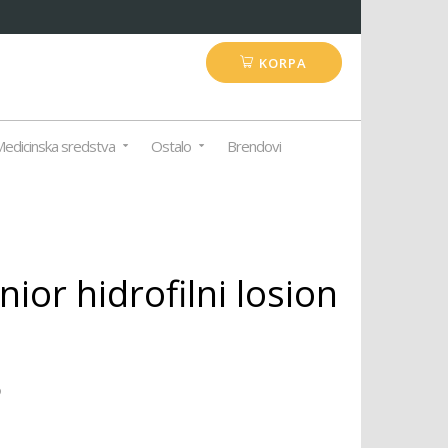
KORPA
edicinska sredstva
Ostalo
Brendovi
ior hidrofilni losion
o