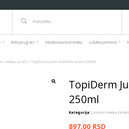
a
Bebi program
Medicinska kozmetika
Lokalna primena
M
ni i mleka za telo
>
TopiDerm Junior hidrofilni losion 250ml
TopiDerm Jun
250ml
Kategorija:
Losioni i mleka za tel
897.00
RSD