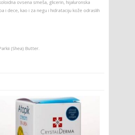
 koloidna ovsena smeša, glicerin, hijaluronska
 i dece, kao i za negu i hidrataciju kože odraslih
rkii (Shea) Butter.