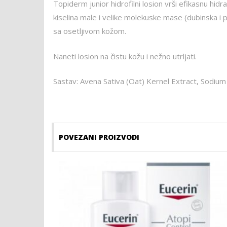
Topiderm junior hidrofilni losion vrši efikasnu hidr
kiselina male i velike molekuske mase (dubinska i p
sa osetljivom kožom.
Naneti losion na čistu kožu i nežno utrljati.
Sastav: Avena Sativa (Oat) Kernel Extract, Sodiu
POVEZANI PROIZVODI