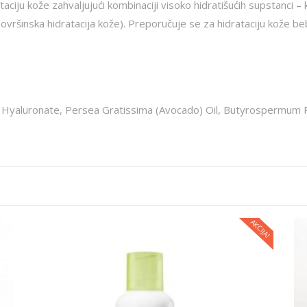
ataciju kože zahvaljujući kombinaciji visoko hidratišućih supstanci –
ovršinska hidratacija kože). Preporučuje se za hidrataciju kože beba
m Hyaluronate, Persea Gratissima (Avocado) Oil, Butyrospermum Pa
AKCIJA!