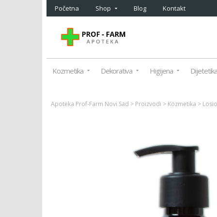
Početna
Shop
Blog
Kontakt
Kozmetika
Dekorativa
Higijena
Dijetetik
Apoteka Prof-Farm Novi Sad
>
Proizvodi
>
Kozmetika
>
Losio